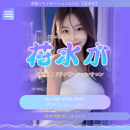
高級リラクゼーションエステ 【花水木】
080-1396-9996
TEL:
OPEN:
12:00～LAST
南林間駅西口徒歩1分