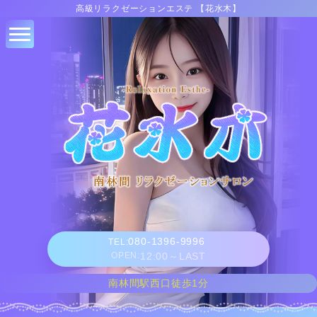
高級リラクゼーションエステ 【花水木】
080-1396-9996
TEL:
OPEN:
12:00～LAST
南林間駅西口徒歩1分